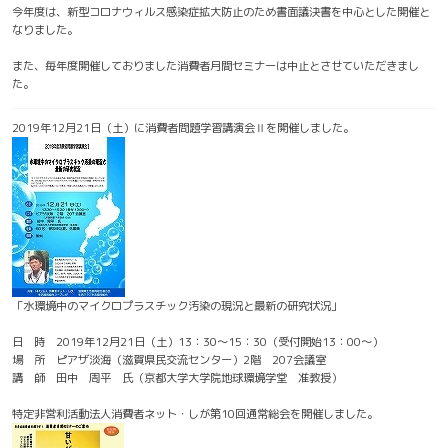
今年度は、新型コロナウィルス感染症拡大防止のため書面議決書を中心とした開催と
なりました。
また、毎年度開催しておりました消費者月間セミナーは中止とさせていただきまし
た。
2019年12月21日（土）に消費者問題学習講演会Ⅱを開催しました。
「水環境中のマイクロプラスチック汚染の現況と最新の研究状況」
日 時 2019年12月21日（土）13：30～15：30（受付開始13：00～）
場 所 ピアザ淡海（滋賀県民交流センター）2階 207会議室
講 師 田中 周平 氏（京都大学大学院地球環境学堂 准教授）
特定非営利活動法人消費者ネット・しが第10回通常総会を開催しました。