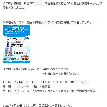
昨年に引き続き、新型コロナウイルス感染症拡大防止のため書面議決書を中心とした
開催となりました。
消費者月間セミナーを会場参加とオンライン参加を併用して開催しました。
「コロナ禍を乗り越えるかしこい消費とつながりづくり
～持続的な未来を築くために～」
日 時 2021年5月29日（土）14：00～16：00（受付開始13：30～）
場 所 コラボしが21 3階 大会議室
講 師 阿南 久 氏（消費者市民社会をつくる会代表理事・元消費者庁長官）
2020年5月30日（土）に第11回通常総会を開催しました。